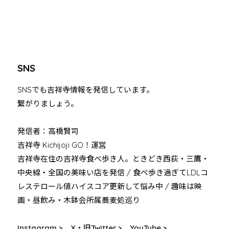
SNS
SNSでも吉祥寺情報を発信しています。
繋がりましょう。
発信者：高橋賢司
吉祥寺 Kichijoji GO！運営
吉祥寺在住の吉祥寺食べ歩き人。ときどき西荻・三鷹・
中央線・全国の美味い店を発信 / 食べ歩き過ぎてLDLコ
レステロール値ハイスコア更新して悩み中 / 趣味は映
画・昼飲み・木鉢会所属蕎麦処巡り
Instagram >
X・旧Twitter >
YouTube >