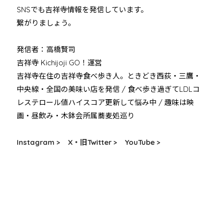
SNSでも吉祥寺情報を発信しています。
繋がりましょう。
発信者：高橋賢司
吉祥寺 Kichijoji GO！運営
吉祥寺在住の吉祥寺食べ歩き人。ときどき西荻・三鷹・
中央線・全国の美味い店を発信 / 食べ歩き過ぎてLDLコ
レステロール値ハイスコア更新して悩み中 / 趣味は映
画・昼飲み・木鉢会所属蕎麦処巡り
Instagram >
X・旧Twitter >
YouTube >