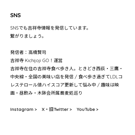
SNS
SNSでも吉祥寺情報を発信しています。
繋がりましょう。
発信者：高橋賢司
吉祥寺 Kichijoji GO！運営
吉祥寺在住の吉祥寺食べ歩き人。ときどき西荻・三鷹・
中央線・全国の美味い店を発信 / 食べ歩き過ぎてLDLコ
レステロール値ハイスコア更新して悩み中 / 趣味は映
画・昼飲み・木鉢会所属蕎麦処巡り
Instagram >
X・旧Twitter >
YouTube >