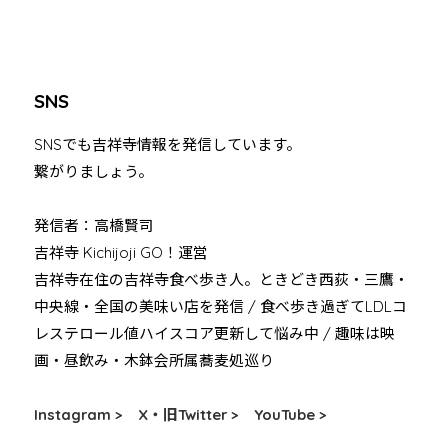
SNS
SNSでも吉祥寺情報を発信しています。
繋がりましょう。
発信者：高橋賢司
吉祥寺 Kichijoji GO！運営
吉祥寺在住の吉祥寺食べ歩き人。ときどき西荻・三鷹・
中央線・全国の美味い店を発信 / 食べ歩き過ぎてLDLコ
レステロール値ハイスコア更新して悩み中 / 趣味は映
画・昼飲み・木鉢会所属蕎麦処巡り
Instagram >
X・旧Twitter >
YouTube >