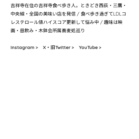
吉祥寺在住の吉祥寺食べ歩き人。ときどき西荻・三鷹・
中央線・全国の美味い店を発信 / 食べ歩き過ぎてLDLコ
レステロール値ハイスコア更新して悩み中 / 趣味は映
画・昼飲み・木鉢会所属蕎麦処巡り
Instagram >
X・旧Twitter >
YouTube >