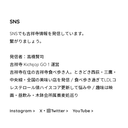
SNS
SNSでも吉祥寺情報を発信しています。
繋がりましょう。
発信者：高橋賢司
吉祥寺 Kichijoji GO！運営
吉祥寺在住の吉祥寺食べ歩き人。ときどき西荻・三鷹・
中央線・全国の美味い店を発信 / 食べ歩き過ぎてLDLコ
レステロール値ハイスコア更新して悩み中 / 趣味は映
画・昼飲み・木鉢会所属蕎麦処巡り
Instagram >
X・旧Twitter >
YouTube >