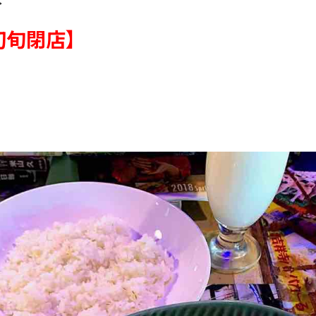
>
月初旬閉店】