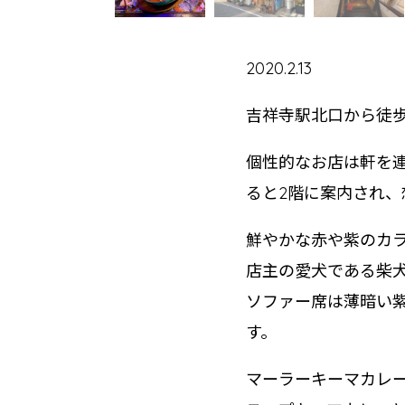
2020.2.13
吉祥寺駅北口から徒歩
個性的なお店は軒を
ると2階に案内され
鮮やかな赤や紫のカ
店主の愛犬である柴
ソファー席は薄暗い
す。
マーラーキーマカレー