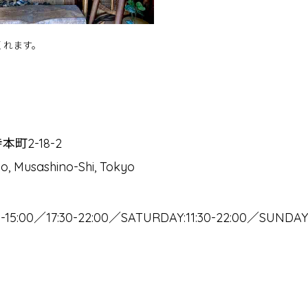
くれます。
町2-18-2
ho, Musashino-Shi, Tokyo
-15:00／17:30-22:00／SATURDAY:11:30-22:00／SUNDAY: