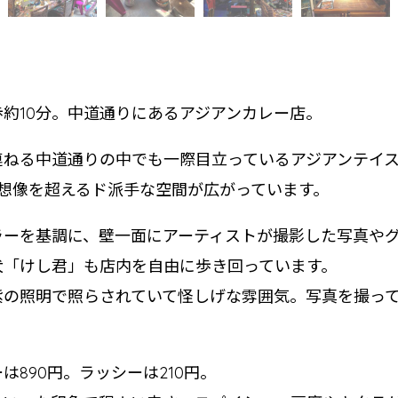
約10分。中道通りにあるアジアンカレー店。
連ねる中道通りの中でも一際目立っているアジアンテイ
、想像を超えるド派手な空間が広がっています。
ラーを基調に、壁一面にアーティストが撮影した写真や
犬「けし君」も店内を自由に歩き回っています。
紫の照明で照らされていて怪しげな雰囲気。写真を撮っ
は890円。ラッシーは210円。