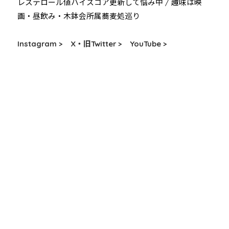
レステロール値ハイスコア更新して悩み中 / 趣味は映
画・昼飲み・木鉢会所属蕎麦処巡り
Instagram >
X・旧Twitter >
YouTube >