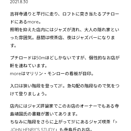
2021.8.30
吉祥寺通りと平行に走り、ロフトに突き当たるプチロー
ドにあるmore。
照明を抑えた店内にはジャズが流れ、大人の隠れ家とい
った雰囲気。昼間は喫茶店、夜はジャズバーになりま
す。
プチロードは50mほどしかないですが、個性的なお店が
軒を連ねています。
moreはマリリン・モンローの看板が目印。
入口は狭い階段を登って2F。急勾配の階段なので気をつ
けて登りましょう。
店内にはジャズ評論家でこのお店のオーナーでもある寺
島靖国氏の書籍が置いてあります。
ちなみに階段をさらに上がって3Fにあるジャズ喫茶「>
JOHN HENRY’S STUDY
」も寺島氏のお店。