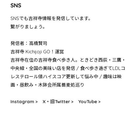
SNS
SNSでも吉祥寺情報を発信しています。
繋がりましょう。
発信者：高橋賢司
吉祥寺 Kichijoji GO！運営
吉祥寺在住の吉祥寺食べ歩き人。ときどき西荻・三鷹・
中央線・全国の美味い店を発信 / 食べ歩き過ぎてLDLコ
レステロール値ハイスコア更新して悩み中 / 趣味は映
画・昼飲み・木鉢会所属蕎麦処巡り
Instagram >
X・旧Twitter >
YouTube >