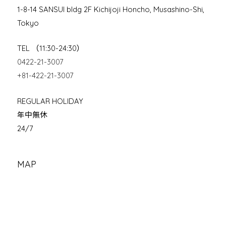
1-8-14 SANSUI bldg 2F Kichijoji Honcho, Musashino-Shi,
Tokyo
TEL （11:30-24:30）
0422-21-3007
+81-422-21-3007
REGULAR HOLIDAY
年中無休
24/7
MAP