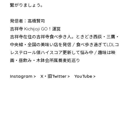
繋がりましょう。
発信者：高橋賢司
吉祥寺 Kichijoji GO！運営
吉祥寺在住の吉祥寺食べ歩き人。ときどき西荻・三鷹・
中央線・全国の美味い店を発信 / 食べ歩き過ぎてLDLコ
レステロール値ハイスコア更新して悩み中 / 趣味は映
画・昼飲み・木鉢会所属蕎麦処巡り
Instagram >
X・旧Twitter >
YouTube >